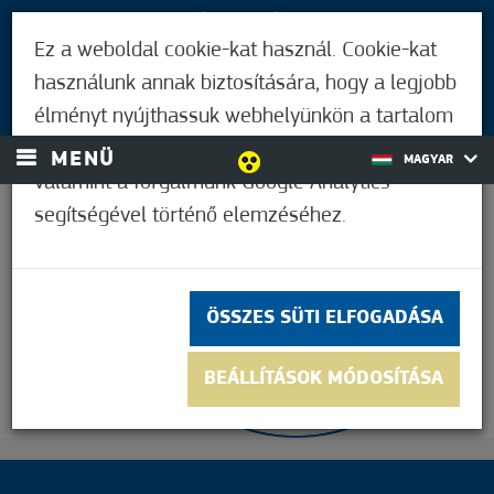
LÁTOGATÓKNAK
Ez a weboldal cookie-kat használ. Cookie-kat
MÓRAHALMIAKNAK
használunk annak biztosítására, hogy a legjobb
BEJELENTKEZÉS
élményt nyújthassuk webhelyünkön a tartalom
és a hirdetések személyre szabásához,
MENÜ
MAGYAR
valamint a forgalmunk Google Analytics
segítségével történő elemzéséhez.
25,0°C
ÖSSZES SÜTI ELFOGADÁSA
BEÁLLÍTÁSOK MÓDOSÍTÁSA