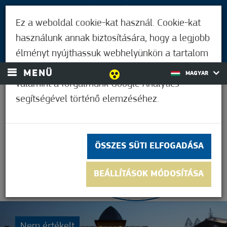
LÁTOGATÓKNAK
Ez a weboldal cookie-kat használ. Cookie-kat
MÓRAHALMIAKNAK
használunk annak biztosítására, hogy a legjobb
BEJELENTKEZÉS
élményt nyújthassuk webhelyünkön a tartalom
és a hirdetések személyre szabásához,
MENÜ
MAGYAR
valamint a forgalmunk Google Analytics
segítségével történő elemzéséhez.
36,1°C
ÖSSZES SÜTI ELFOGADÁSA
BEÁLLÍTÁSOK MÓDOSÍTÁSA
Nem értékelt