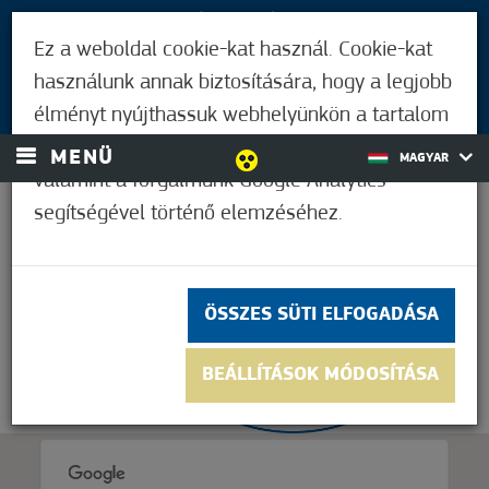
LÁTOGATÓKNAK
Ez a weboldal cookie-kat használ. Cookie-kat
MÓRAHALMIAKNAK
használunk annak biztosítására, hogy a legjobb
BEJELENTKEZÉS
élményt nyújthassuk webhelyünkön a tartalom
és a hirdetések személyre szabásához,
MENÜ
MAGYAR
valamint a forgalmunk Google Analytics
segítségével történő elemzéséhez.
31,7°C
ÖSSZES SÜTI ELFOGADÁSA
BEÁLLÍTÁSOK MÓDOSÍTÁSA