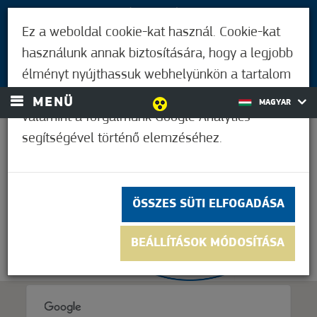
LÁTOGATÓKNAK
Ez a weboldal cookie-kat használ. Cookie-kat
MÓRAHALMIAKNAK
használunk annak biztosítására, hogy a legjobb
BEJELENTKEZÉS
élményt nyújthassuk webhelyünkön a tartalom
és a hirdetések személyre szabásához,
MENÜ
MAGYAR
valamint a forgalmunk Google Analytics
segítségével történő elemzéséhez.
36,2°C
ÖSSZES SÜTI ELFOGADÁSA
BEÁLLÍTÁSOK MÓDOSÍTÁSA