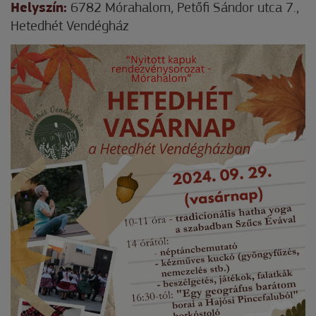
Helyszín:
6782 Mórahalom, Petőfi Sándor utca 7.,
Hetedhét Vendégház