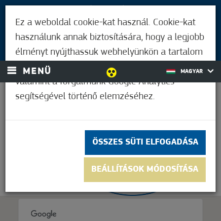
LÁTOGATÓKNAK
Ez a weboldal cookie-kat használ. Cookie-kat
MÓRAHALMIAKNAK
használunk annak biztosítására, hogy a legjobb
BEJELENTKEZÉS
élményt nyújthassuk webhelyünkön a tartalom
és a hirdetések személyre szabásához,
MENÜ
MAGYAR
valamint a forgalmunk Google Analytics
segítségével történő elemzéséhez.
27,8°C
ÖSSZES SÜTI ELFOGADÁSA
BEÁLLÍTÁSOK MÓDOSÍTÁSA