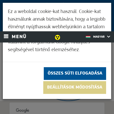
LÁTOGATÓKNAK
Ez a weboldal cookie-kat használ. Cookie-kat
MÓRAHALMIAKNAK
használunk annak biztosítására, hogy a legjobb
BEJELENTKEZÉS
élményt nyújthassuk webhelyünkön a tartalom
és a hirdetések személyre szabásához,
MENÜ
MAGYAR
valamint a forgalmunk Google Analytics
segítségével történő elemzéséhez.
33,9°C
ÖSSZES SÜTI ELFOGADÁSA
BEÁLLÍTÁSOK MÓDOSÍTÁSA