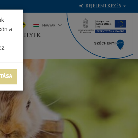
BEJELENTKEZÉS
ak
7°C
MAGYAR
kön a
OGADÓHELYEK
ez.
ÍTÁSA