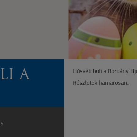
LI A
Húsvéti buli a Bordányi If
Részletek hamarosan...
55