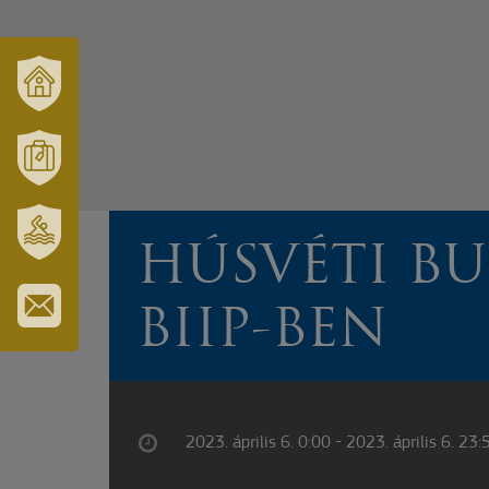
VÁRUSONK
ÉS
TÉRSÉGÜNK
MÓRAHALOM
TURISZTIKA
HÚSVÉTI BU
SZT.
ERZSÉBET
GYÓGYFÜRDŐ
BIIP-BEN
IRATKOZZON
FEL
HÍRLEVELÜNKRE
2023. április 6. 0:00 - 2023. április 6. 23: