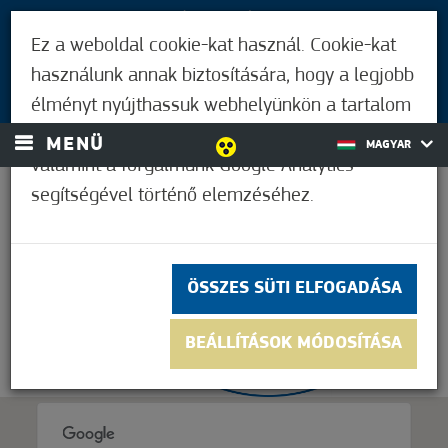
LÁTOGATÓKNAK
Ez a weboldal cookie-kat használ. Cookie-kat
MÓRAHALMIAKNAK
használunk annak biztosítására, hogy a legjobb
BEJELENTKEZÉS
élményt nyújthassuk webhelyünkön a tartalom
és a hirdetések személyre szabásához,
MENÜ
MAGYAR
valamint a forgalmunk Google Analytics
segítségével történő elemzéséhez.
36,1°C
ÖSSZES SÜTI ELFOGADÁSA
BEÁLLÍTÁSOK MÓDOSÍTÁSA