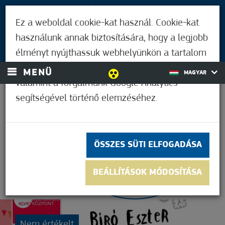
LÁTOGATÓKNAK
Ez a weboldal cookie-kat használ. Cookie-kat
MÓRAHALMIAKNAK
használunk annak biztosítására, hogy a legjobb
BEJELENTKEZÉS
élményt nyújthassuk webhelyünkön a tartalom
és a hirdetések személyre szabásához,
MENÜ
MAGYAR
valamint a forgalmunk Google Analytics
segítségével történő elemzéséhez.
35,0°C
ÖSSZES SÜTI ELFOGADÁSA
BEÁLLÍTÁSOK MÓDOSÍTÁSA
Nem értékelt