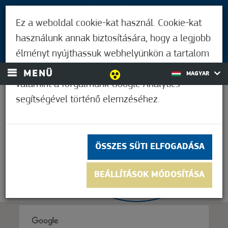
LÁTOGATÓKNAK
Ez a weboldal cookie-kat használ. Cookie-kat
MÓRAHALMIAKNAK
használunk annak biztosítására, hogy a legjobb
BEJELENTKEZÉS
élményt nyújthassuk webhelyünkön a tartalom
és a hirdetések személyre szabásához,
MENÜ
MAGYAR
valamint a forgalmunk Google Analytics
segítségével történő elemzéséhez.
23,9°C
ÖSSZES SÜTI ELFOGADÁSA
BEÁLLÍTÁSOK MÓDOSÍTÁSA