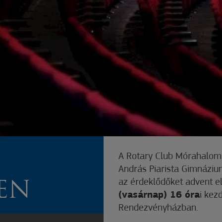
A Rotary Club Mórahalom
András Piarista Gimnáziu
az érdeklődőket advent e
EN
(vasárnap) 16 óra
i kez
Rendezvényházban.