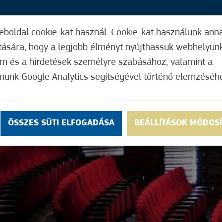
eboldal cookie-kat használ. Cookie-kat használunk ann
33,
ítására, hogy a legjobb élményt nyújthassuk webhelyün
ÍGY MŰKÖDIK
HASZNOS FUNKCIÓK
ELF
om és a hirdetések személyre szabásához, valamint a
munk Google Analytics segítségével történő elemzéséh
ÖSSZES SÜTI ELFOGADÁSA
BEÁLLÍTÁSOK MÓDOS