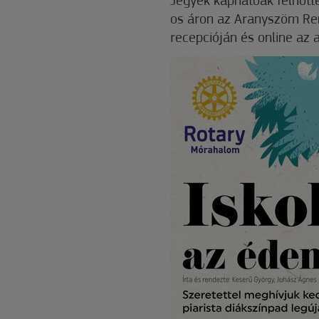
Jegyek kaphatóak felnőtte
os áron az Aranyszöm Re
recepcióján és online az a