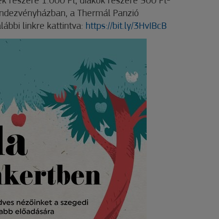
k részére 1.000 Ft, diákok részére 500 Ft-
ndezvényházban, a Thermál Panzió
lábbi linkre kattintva:
https://bit.ly/3HvIBcB