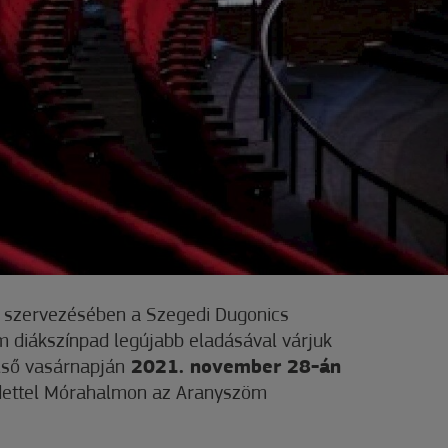
 szervezésében a Szegedi Dugonics
m diákszínpad legújabb eladásával várjuk
lső vasárnapján
2021. november 28-án
dettel Mórahalmon az Aranyszöm