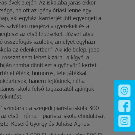
s évek elején. Az iskolába járás ekkor
sága, holott az igény óriási lenne egy
ap, aki egyházi karrierjét jött egyengeti a
és szívében megérzi a gyerekek és a
megteszi az első lépéseket. József atya
 összefogás születik, amelyet egyházi
skola az édenkertben”. Aki ide belép, jobb
rosszat sem lehet kizárni: a kígyó, a
 híján romba dönti ezt a gyönyörű kertet.
ténet élénk, humoros, tele játékkal,
tökéletesek, hanem fejlődnek, néha
alános iskola felső tagozatától ajánljuk
ekintést.
” színdarab a szegedi piarista iskola 300
z első - római - piarista iskola elindulását
dezte: Keserű György és Juhász Ágnes.