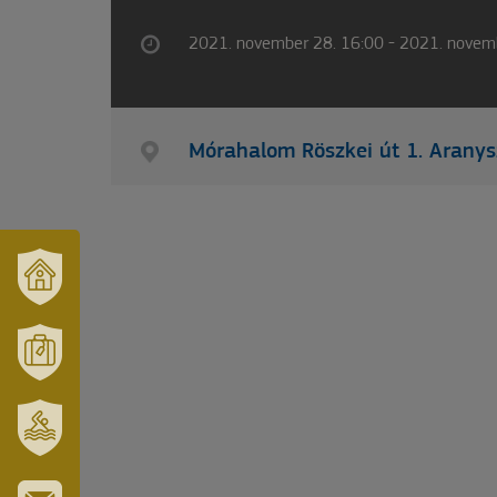
2021. november 28. 16:00 - 2021. novem
Mórahalom Röszkei út 1. Aran
VÁRUSONK
ÉS
TÉRSÉGÜNK
MÓRAHALOM
TURISZTIKA
SZT.
ERZSÉBET