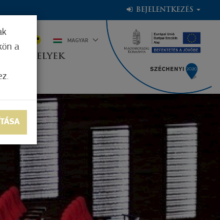
BEJELENTKEZÉS
ak
9°C
MAGYAR
kön a
OGADÓHELYEK
ez.
ÍTÁSA