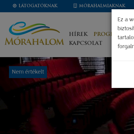
LÁTOGATÓKNAK
MÓRAHALMIAKNAK
Ez a w
biztos
HÍREK
PROGRAMOK
tartal
KAPCSOLAT
forgal
Nem értékelt