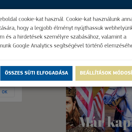
eboldal cookie-kat használ. Cookie-kat használunk ann
35,
ítására, hogy a legjobb élményt nyújthassuk webhelyün
ÍGY MŰKÖDIK
HASZNOS FUNKCIÓK
ELF
om és a hirdetések személyre szabásához, valamint a
munk Google Analytics segítségével történő elemzéséh
Nem értékelt
ÖSSZES SÜTI ELFOGADÁSA
BEÁLLÍTÁSOK MÓDOS
ly.
OK