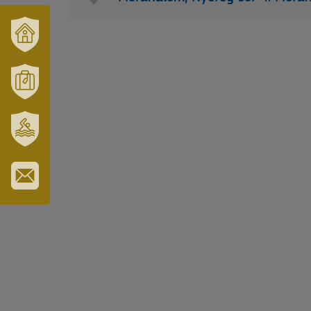
VÁRUSONK
ÉS
TÉRSÉGÜNK
MÓRAHALOM
TURISZTIKA
SZT.
ERZSÉBET
GYÓGYFÜRDŐ
IRATKOZZON
FEL
HÍRLEVELÜNKRE