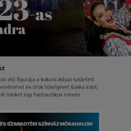
áz
n élő figurája a kukoricásban született
erelmével és örök hűségével Iluska iránt,
nít minket egy fantasztikus mesén