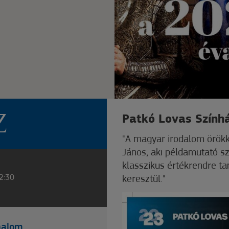
Patkó Lovas Szính
Z
"A magyar irodalom örökkö
János, aki példamutató sz
klasszikus értékrendre ta
22:30
keresztül."
halom