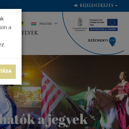
BEJELENTKEZÉS
ak
0°C
MAGYAR
kön a
OGADÓHELYEK
ez.
ÍTÁSA