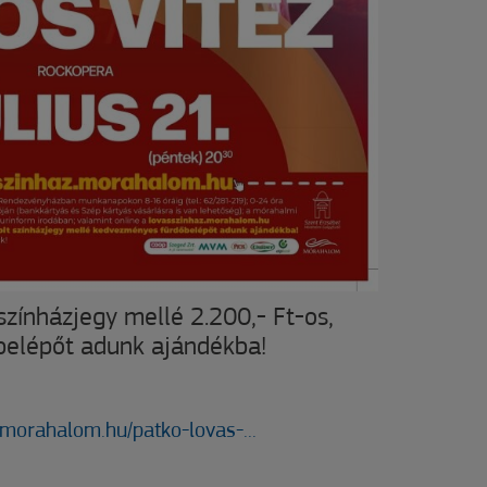
zínházjegy mellé 2.200,- Ft-os,
elépőt adunk ajándékba!
.morahalom.hu/patko-lovas-...