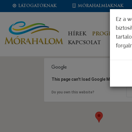
LÁTOGATÓKNAK
MÓRAHALMIAKNAK
Ez a w
biztos
HÍREK
PROGRAMOK
tartal
KAPCSOLAT
forgal
This page can't load Google Maps correct
Do you own this website?