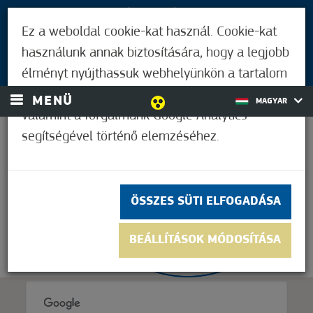
LÁTOGATÓKNAK
Ez a weboldal cookie-kat használ. Cookie-kat
MÓRAHALMIAKNAK
használunk annak biztosítására, hogy a legjobb
BEJELENTKEZÉS
élményt nyújthassuk webhelyünkön a tartalom
és a hirdetések személyre szabásához,
MENÜ
MAGYAR
valamint a forgalmunk Google Analytics
segítségével történő elemzéséhez.
32,2°C
ÖSSZES SÜTI ELFOGADÁSA
BEÁLLÍTÁSOK MÓDOSÍTÁSA