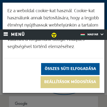
LÁTOGATÓKNAK
Ez a weboldal cookie-kat használ. Cookie-kat
MÓRAHALMIAKNAK
használunk annak biztosítására, hogy a legjobb
BEJELENTKEZÉS
élményt nyújthassuk webhelyünkön a tartalom
és a hirdetések személyre szabásához,
MENÜ
MAGYAR
valamint a forgalmunk Google Analytics
segítségével történő elemzéséhez.
38,9°C
ÖSSZES SÜTI ELFOGADÁSA
BEÁLLÍTÁSOK MÓDOSÍTÁSA