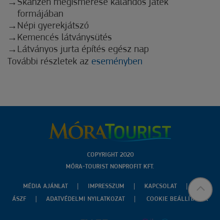
Skanzen megismerése kalandos játék
formájában
Népi gyerekjátszó
Kemencés látványsütés
Látványos jurta építés egész nap
További részletek az
eseményben
COPYRIGHT 2020
MÓRA-TOURIST NONPROFIT KFT.
MÉDIA AJÁNLAT
IMPRESSZUM
KAPCSOLAT
ÁSZF
ADATVÉDELMI NYILATKOZAT
COOKIE BEÁLLÍTÁSOK