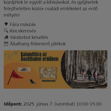
küzdjétek le együtt a kihívásokat, és gyűjtsetek
felejthetetlen közös családi emlékeket az erdő
mélyén!
🌳 Fára mászás
🔍 Kincskeresés
🪵 Vándorbot készítés
🦉 Állathang-felismerő játékok
Időpont:
2025. június 7. (szombat) 10:00-15:00