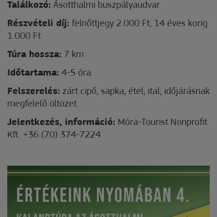
Találkozó:
Ásotthalmi buszpályaudvar
Részvételi díj:
felnőttjegy 2.000 Ft, 14 éves korig
1.000 Ft
Túra hossza:
7 km
Időtartama:
4-5 óra
Felszerelés:
zárt cipő, sapka, étel, ital, időjárásnak
megfelelő öltözet.
Jelentkezés, információ:
Móra-Tourist Nonprofit
Kft. +36 (70) 374-7224