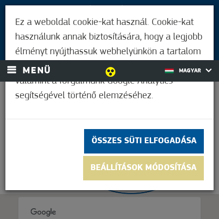
LÁTOGATÓKNAK
Ez a weboldal cookie-kat használ. Cookie-kat
MÓRAHALMIAKNAK
használunk annak biztosítására, hogy a legjobb
BEJELENTKEZÉS
élményt nyújthassuk webhelyünkön a tartalom
és a hirdetések személyre szabásához,
MENÜ
MAGYAR
valamint a forgalmunk Google Analytics
segítségével történő elemzéséhez.
33,9°C
ÖSSZES SÜTI ELFOGADÁSA
BEÁLLÍTÁSOK MÓDOSÍTÁSA