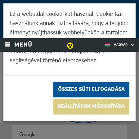
LÁTOGATÓKNAK
Ez a weboldal cookie-kat használ. Cookie-kat
MÓRAHALMIAKNAK
használunk annak biztosítására, hogy a legjobb
BEJELENTKEZÉS
élményt nyújthassuk webhelyünkön a tartalom
és a hirdetések személyre szabásához,
MENÜ
MAGYAR
valamint a forgalmunk Google Analytics
segítségével történő elemzéséhez.
32,2°C
ÖSSZES SÜTI ELFOGADÁSA
BEÁLLÍTÁSOK MÓDOSÍTÁSA