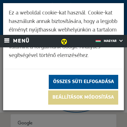
LÁTOGATÓKNAK
Ez a weboldal cookie-kat használ. Cookie-kat
MÓRAHALMIAKNAK
használunk annak biztosítására, hogy a legjobb
BEJELENTKEZÉS
élményt nyújthassuk webhelyünkön a tartalom
és a hirdetések személyre szabásához,
MENÜ
MAGYAR
valamint a forgalmunk Google Analytics
segítségével történő elemzéséhez.
37,2°C
ÖSSZES SÜTI ELFOGADÁSA
BEÁLLÍTÁSOK MÓDOSÍTÁSA