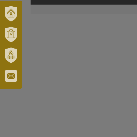
VÁRUSONK
ÉS
TÉRSÉGÜNK
MÓRAHALOM
TURISZTIKA
SZT.
ERZSÉBET
GYÓGYFÜRDŐ
IRATKOZZON
FEL
HÍRLEVELÜNKRE