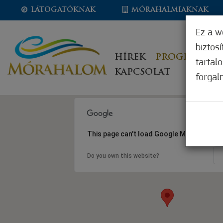
LÁTOGATÓKNAK
MÓRAHALMIAKNAK
Ez a w
biztos
HÍREK
PROGRAMOK
tartal
KAPCSOLAT
forgal
This page can't load Google Maps correct
Do you own this website?