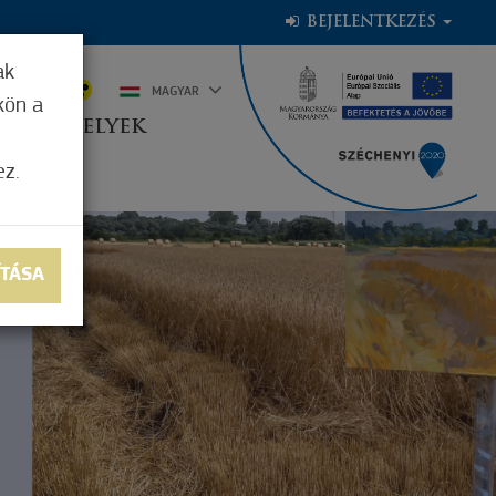
BEJELENTKEZÉS
ak
1°C
MAGYAR
kön a
OGADÓHELYEK
ez.
ÍTÁSA