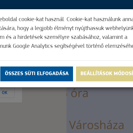
eboldal cookie-kat használ. Cookie-kat használunk ann
21,
ítására, hogy a legjobb élményt nyújthassuk webhelyün
ÍGY MŰKÖDIK
HASZNOS FUNKCIÓK
ELF
om és a hirdetések személyre szabásához, valamint a
munk Google Analytics segítségével történő elemzéséh
Nem értékelt
ÖSSZES SÜTI ELFOGADÁSA
BEÁLLÍTÁSOK MÓDOS
ly.
OK