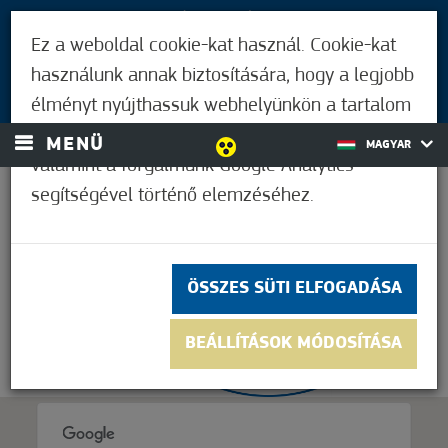
LÁTOGATÓKNAK
Ez a weboldal cookie-kat használ. Cookie-kat
MÓRAHALMIAKNAK
használunk annak biztosítására, hogy a legjobb
BEJELENTKEZÉS
élményt nyújthassuk webhelyünkön a tartalom
és a hirdetések személyre szabásához,
MENÜ
MAGYAR
valamint a forgalmunk Google Analytics
segítségével történő elemzéséhez.
32,2°C
ÖSSZES SÜTI ELFOGADÁSA
BEÁLLÍTÁSOK MÓDOSÍTÁSA