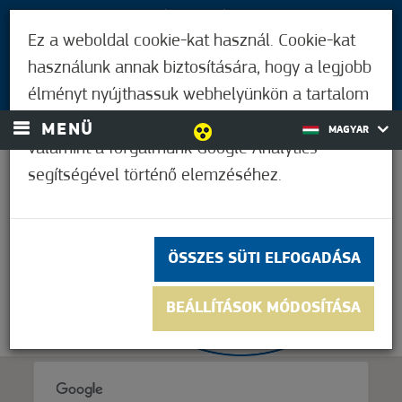
LÁTOGATÓKNAK
Ez a weboldal cookie-kat használ. Cookie-kat
MÓRAHALMIAKNAK
használunk annak biztosítására, hogy a legjobb
BEJELENTKEZÉS
élményt nyújthassuk webhelyünkön a tartalom
és a hirdetések személyre szabásához,
MENÜ
MAGYAR
valamint a forgalmunk Google Analytics
segítségével történő elemzéséhez.
32,8°C
ÖSSZES SÜTI ELFOGADÁSA
BEÁLLÍTÁSOK MÓDOSÍTÁSA