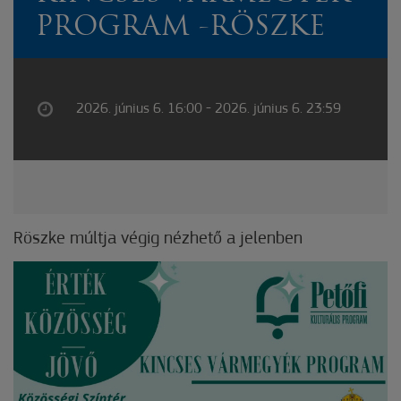
PROGRAM -RÖSZKE
2026. június 6. 16:00 - 2026. június 6. 23:59
Röszke múltja végig nézhető a jelenben