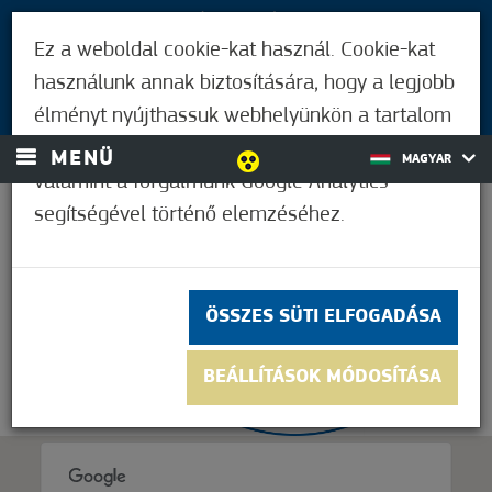
LÁTOGATÓKNAK
Ez a weboldal cookie-kat használ. Cookie-kat
MÓRAHALMIAKNAK
használunk annak biztosítására, hogy a legjobb
BEJELENTKEZÉS
élményt nyújthassuk webhelyünkön a tartalom
és a hirdetések személyre szabásához,
MENÜ
MAGYAR
valamint a forgalmunk Google Analytics
segítségével történő elemzéséhez.
33,9°C
ÖSSZES SÜTI ELFOGADÁSA
BEÁLLÍTÁSOK MÓDOSÍTÁSA