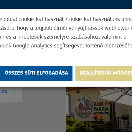
eboldal cookie-kat használ. Cookie-kat használunk ann
37,
ítására, hogy a legjobb élményt nyújthassuk webhelyün
ÍGY MŰKÖDIK
HASZNOS FUNKCIÓK
ELF
om és a hirdetések személyre szabásához, valamint a
munk Google Analytics segítségével történő elemzéséh
Nem értékelt
ÖSSZES SÜTI ELFOGADÁSA
BEÁLLÍTÁSOK MÓDOS
ly.
OK