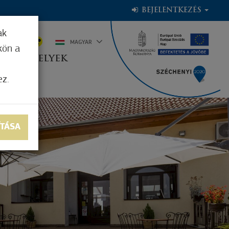
BEJELENTKEZÉS
ak
2°C
MAGYAR
kön a
OGADÓHELYEK
ez.
ÍTÁSA