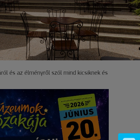
áról és az élményről szól mind kicsiknek és