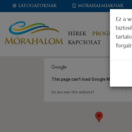
LÁTOGATÓKNAK
MÓRAHALMIAKNAK
Ez a w
biztos
HÍREK
PROGRAMOK
tartal
KAPCSOLAT
forgal
This page can't load Google Maps correct
Do you own this website?