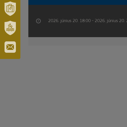
ÉS
TÉRSÉGÜNK
MÓRAHALOM
2026. június 20. 18:00 - 2026. június 20.
TURISZTIKA
SZT.
ERZSÉBET
GYÓGYFÜRDŐ
IRATKOZZON
FEL
HÍRLEVELÜNKRE