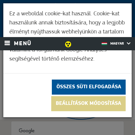
LÁTOGATÓKNAK
Ez a weboldal cookie-kat használ. Cookie-kat
MÓRAHALMIAKNAK
használunk annak biztosítására, hogy a legjobb
BEJELENTKEZÉS
élményt nyújthassuk webhelyünkön a tartalom
és a hirdetések személyre szabásához,
MENÜ
MAGYAR
valamint a forgalmunk Google Analytics
segítségével történő elemzéséhez.
20,6°C
ÖSSZES SÜTI ELFOGADÁSA
BEÁLLÍTÁSOK MÓDOSÍTÁSA