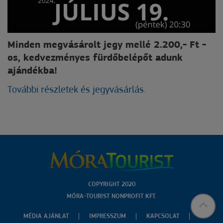
Minden megvásárolt jegy mellé 2.200,- Ft -
os, kedvezményes fürdőbelépőt adunk
ajándékba!
További részletek és jegyvásárlás.
COPYRIGHT 2020
MÓRA-TOURIST NONPROFIT KFT.
MÉDIA AJÁNLAT
IMPRESSZUM
KAPCSOLAT