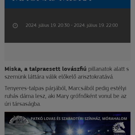
2024. július 19. 20:30 - 2024. július 19. 22:00
Miska, a talpraesett lovászfiú
pillanatok alatt s
szemünk láttára válik előkelő arisztokratává.
Tenyeres-talpas párjából, Marcsából pedig estélyi
ruhás dáma lesz, aki Mary grófnőként vonul be az
úri társaságba.