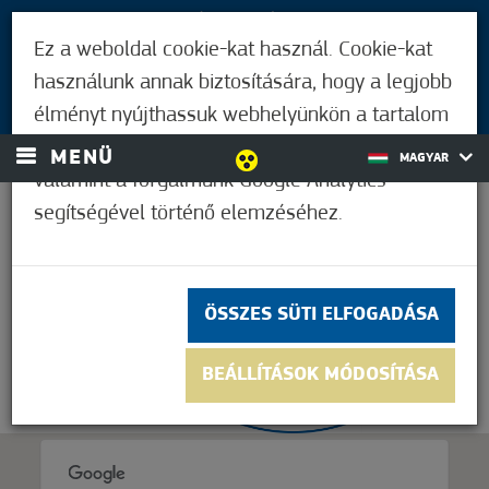
LÁTOGATÓKNAK
Ez a weboldal cookie-kat használ. Cookie-kat
MÓRAHALMIAKNAK
használunk annak biztosítására, hogy a legjobb
BEJELENTKEZÉS
élményt nyújthassuk webhelyünkön a tartalom
és a hirdetések személyre szabásához,
MENÜ
MAGYAR
valamint a forgalmunk Google Analytics
segítségével történő elemzéséhez.
31,7°C
ÖSSZES SÜTI ELFOGADÁSA
BEÁLLÍTÁSOK MÓDOSÍTÁSA