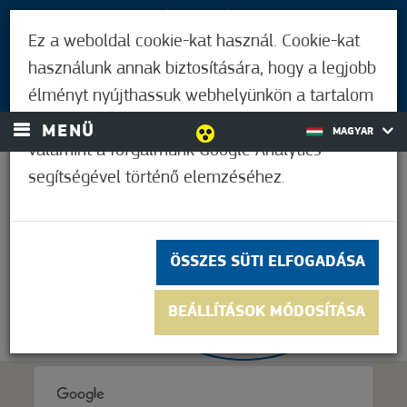
LÁTOGATÓKNAK
Ez a weboldal cookie-kat használ. Cookie-kat
MÓRAHALMIAKNAK
használunk annak biztosítására, hogy a legjobb
BEJELENTKEZÉS
élményt nyújthassuk webhelyünkön a tartalom
és a hirdetések személyre szabásához,
MENÜ
MAGYAR
valamint a forgalmunk Google Analytics
segítségével történő elemzéséhez.
21,1°C
ÖSSZES SÜTI ELFOGADÁSA
BEÁLLÍTÁSOK MÓDOSÍTÁSA