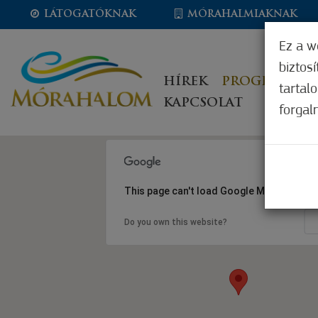
LÁTOGATÓKNAK
MÓRAHALMIAKNAK
Ez a w
biztos
HÍREK
PROGRAMOK
tartal
KAPCSOLAT
forgal
This page can't load Google Maps correct
Do you own this website?