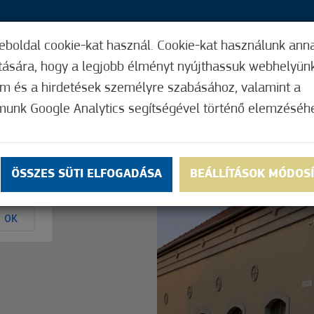
eboldal cookie-kat használ. Cookie-kat használunk ann
25,
ítására, hogy a legjobb élményt nyújthassuk webhelyün
ÍGY MŰKÖDIK
HASZNOS FUNKCIÓK
ELF
om és a hirdetések személyre szabásához, valamint a
munk Google Analytics segítségével történő elemzéséh
Nem értékelt
ÖSSZES SÜTI ELFOGADÁSA
BEÁLLÍTÁSOK MÓDOS
ly.
OK