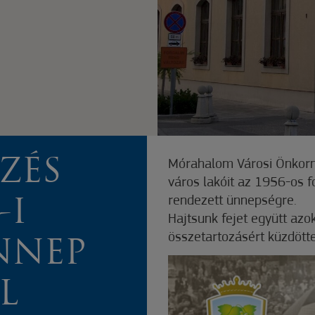
ZÉS
Mórahalom Városi Önkormán
város lakóit az 1956-os
rendezett ünnepségre.
-I
Hajtsunk fejet együtt azo
összetartozásért küzdötte
NNEP
L