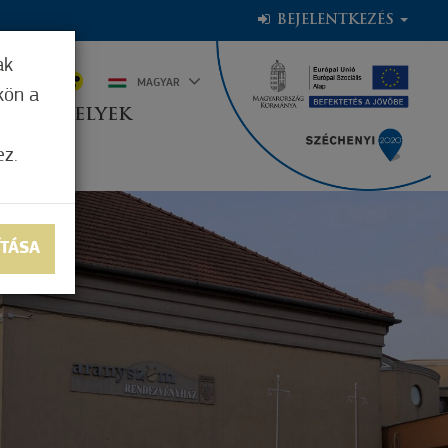
BEJELENTKEZÉS
ak
6°C
MAGYAR
kön a
OGADÓHELYEK
ez.
ÍTÁSA