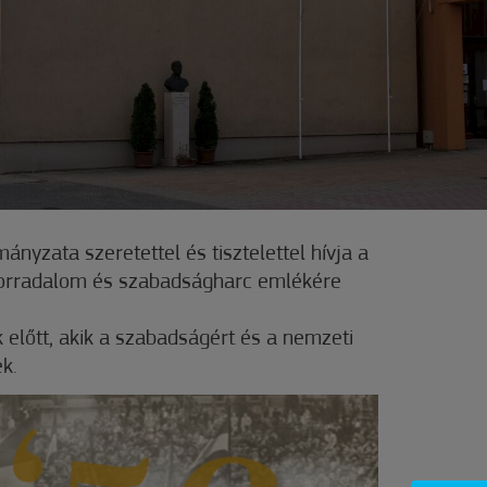
yzata szeretettel és tisztelettel hívja a
 forradalom és szabadságharc emlékére
k előtt, akik a szabadságért és a nemzeti
k.