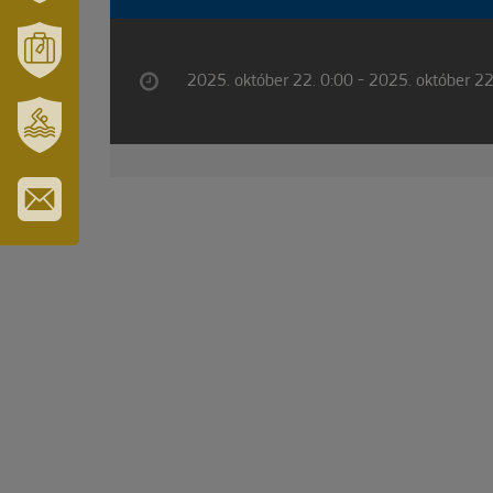
VÁRUSONK
ÉS
TÉRSÉGÜNK
2025. október 22. 0:00 - 2025. október 22
MÓRAHALOM
TURISZTIKA
SZT.
ERZSÉBET
GYÓGYFÜRDŐ
IRATKOZZON
FEL
HÍRLEVELÜNKRE