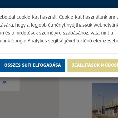
eboldal cookie-kat használ. Cookie-kat használunk ann
32,
ítására, hogy a legjobb élményt nyújthassuk webhelyün
ÍGY MŰKÖDIK
HASZNOS FUNKCIÓK
ELF
om és a hirdetések személyre szabásához, valamint a
munk Google Analytics segítségével történő elemzéséh
Nem értékelt
ÖSSZES SÜTI ELFOGADÁSA
BEÁLLÍTÁSOK MÓDOS
ly.
OK