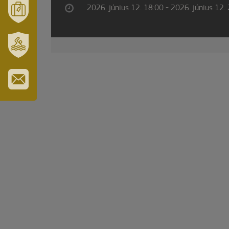
ÉS
2026. június 12. 18:00 - 2026. június 12.
TÉRSÉGÜNK
MÓRAHALOM
TURISZTIKA
SZT.
ERZSÉBET
GYÓGYFÜRDŐ
IRATKOZZON
FEL
HÍRLEVELÜNKRE