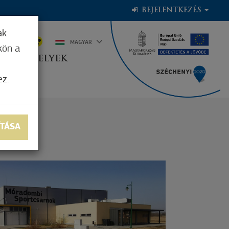
BEJELENTKEZÉS
ak
8°C
MAGYAR
kön a
OGADÓHELYEK
ez.
ÍTÁSA