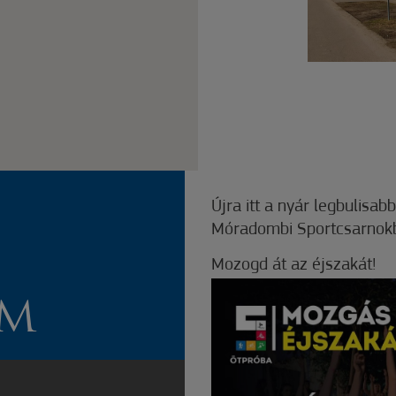
Újra itt a nyár legbulisab
Móradombi Sportcsarnok
Mozogd át az éjszakát!
OM