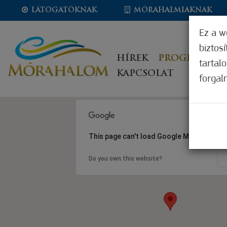
LÁTOGATÓKNAK
MÓRAHALMIAKNAK
Ez a w
biztos
HÍREK
PROGRAMOK
tartal
KAPCSOLAT
forgal
This page can't load Google Maps correct
Do you own this website?