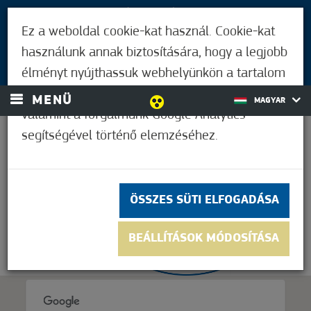
LÁTOGATÓKNAK
Ez a weboldal cookie-kat használ. Cookie-kat
MÓRAHALMIAKNAK
használunk annak biztosítására, hogy a legjobb
BEJELENTKEZÉS
élményt nyújthassuk webhelyünkön a tartalom
és a hirdetések személyre szabásához,
MENÜ
MAGYAR
valamint a forgalmunk Google Analytics
segítségével történő elemzéséhez.
21,1°C
ÖSSZES SÜTI ELFOGADÁSA
BEÁLLÍTÁSOK MÓDOSÍTÁSA