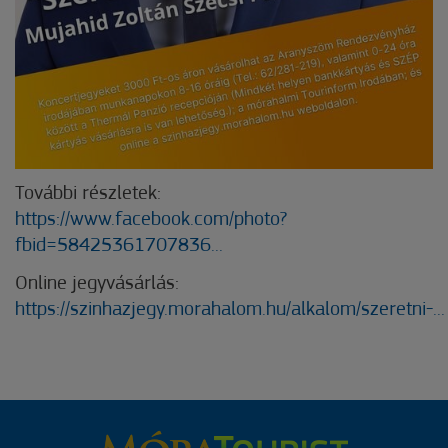
További részletek:
https://www.facebook.com/photo?
fbid=58425361707836...
Online jegyvásárlás:
https://szinhazjegy.morahalom.hu/alkalom/szeretni-...