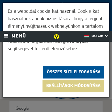
LÁTOGATÓKNAK
Ez a weboldal cookie-kat használ. Cookie-kat
MÓRAHALMIAKNAK
használunk annak biztosítására, hogy a legjobb
BEJELENTKEZÉS
élményt nyújthassuk webhelyünkön a tartalom
és a hirdetések személyre szabásához,
MENÜ
MAGYAR
valamint a forgalmunk Google Analytics
segítségével történő elemzéséhez.
27,8°C
ÖSSZES SÜTI ELFOGADÁSA
BEÁLLÍTÁSOK MÓDOSÍTÁSA