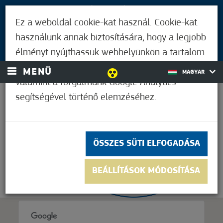
LÁTOGATÓKNAK
Ez a weboldal cookie-kat használ. Cookie-kat
MÓRAHALMIAKNAK
használunk annak biztosítására, hogy a legjobb
BEJELENTKEZÉS
élményt nyújthassuk webhelyünkön a tartalom
és a hirdetések személyre szabásához,
MENÜ
MAGYAR
valamint a forgalmunk Google Analytics
segítségével történő elemzéséhez.
18,9°C
ÖSSZES SÜTI ELFOGADÁSA
BEÁLLÍTÁSOK MÓDOSÍTÁSA