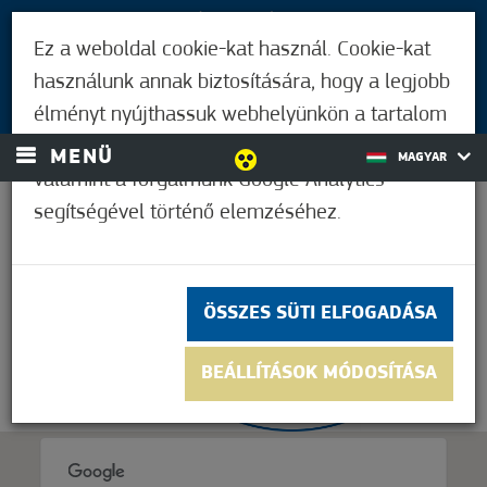
LÁTOGATÓKNAK
Ez a weboldal cookie-kat használ. Cookie-kat
MÓRAHALMIAKNAK
használunk annak biztosítására, hogy a legjobb
BEJELENTKEZÉS
élményt nyújthassuk webhelyünkön a tartalom
és a hirdetések személyre szabásához,
MENÜ
MAGYAR
valamint a forgalmunk Google Analytics
segítségével történő elemzéséhez.
32,8°C
ÖSSZES SÜTI ELFOGADÁSA
BEÁLLÍTÁSOK MÓDOSÍTÁSA