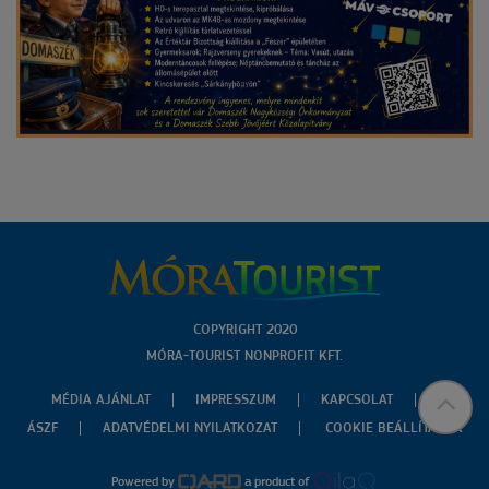
COPYRIGHT 2020
MÓRA-TOURIST NONPROFIT KFT.
MÉDIA AJÁNLAT
IMPRESSZUM
KAPCSOLAT
ÁSZF
ADATVÉDELMI NYILATKOZAT
COOKIE BEÁLLÍTÁSOK
Powered by
a product of