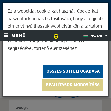
LÁTOGATÓKNAK
Ez a weboldal cookie-kat használ. Cookie-kat
MÓRAHALMIAKNAK
használunk annak biztosítására, hogy a legjobb
BEJELENTKEZÉS
élményt nyújthassuk webhelyünkön a tartalom
és a hirdetések személyre szabásához,
MENÜ
MAGYAR
valamint a forgalmunk Google Analytics
segítségével történő elemzéséhez.
20,0°C
ÖSSZES SÜTI ELFOGADÁSA
BEÁLLÍTÁSOK MÓDOSÍTÁSA