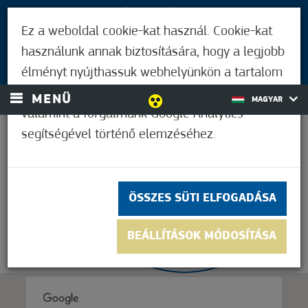
LÁTOGATÓKNAK
Ez a weboldal cookie-kat használ. Cookie-kat
MÓRAHALMIAKNAK
használunk annak biztosítására, hogy a legjobb
BEJELENTKEZÉS
élményt nyújthassuk webhelyünkön a tartalom
és a hirdetések személyre szabásához,
MENÜ
MAGYAR
valamint a forgalmunk Google Analytics
segítségével történő elemzéséhez.
33,9°C
ÖSSZES SÜTI ELFOGADÁSA
BEÁLLÍTÁSOK MÓDOSÍTÁSA