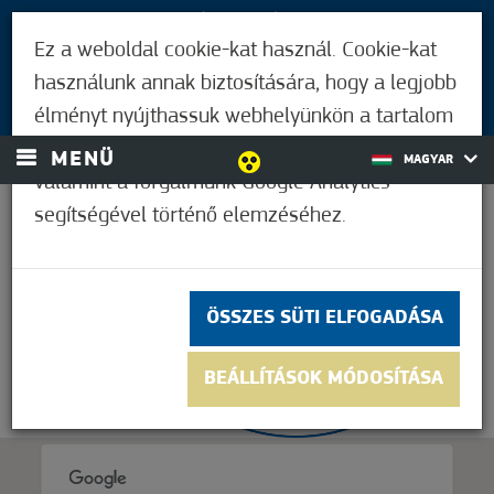
LÁTOGATÓKNAK
Ez a weboldal cookie-kat használ. Cookie-kat
MÓRAHALMIAKNAK
használunk annak biztosítására, hogy a legjobb
BEJELENTKEZÉS
élményt nyújthassuk webhelyünkön a tartalom
és a hirdetések személyre szabásához,
MENÜ
MAGYAR
valamint a forgalmunk Google Analytics
segítségével történő elemzéséhez.
27,8°C
ÖSSZES SÜTI ELFOGADÁSA
BEÁLLÍTÁSOK MÓDOSÍTÁSA