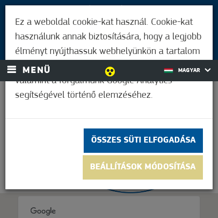
LÁTOGATÓKNAK
Ez a weboldal cookie-kat használ. Cookie-kat
MÓRAHALMIAKNAK
használunk annak biztosítására, hogy a legjobb
BEJELENTKEZÉS
élményt nyújthassuk webhelyünkön a tartalom
és a hirdetések személyre szabásához,
MENÜ
MAGYAR
valamint a forgalmunk Google Analytics
segítségével történő elemzéséhez.
32,8°C
ÖSSZES SÜTI ELFOGADÁSA
BEÁLLÍTÁSOK MÓDOSÍTÁSA