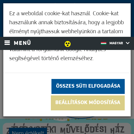
LÁTOGATÓKNAK
Ez a weboldal cookie-kat használ. Cookie-kat
MÓRAHALMIAKNAK
használunk annak biztosítására, hogy a legjobb
BEJELENTKEZÉS
élményt nyújthassuk webhelyünkön a tartalom
és a hirdetések személyre szabásához,
MENÜ
MAGYAR
valamint a forgalmunk Google Analytics
segítségével történő elemzéséhez.
28,9°C
ÖSSZES SÜTI ELFOGADÁSA
BEÁLLÍTÁSOK MÓDOSÍTÁSA
Nem értékelt