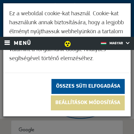
LÁTOGATÓKNAK
Ez a weboldal cookie-kat használ. Cookie-kat
MÓRAHALMIAKNAK
használunk annak biztosítására, hogy a legjobb
BEJELENTKEZÉS
élményt nyújthassuk webhelyünkön a tartalom
és a hirdetések személyre szabásához,
MENÜ
MAGYAR
valamint a forgalmunk Google Analytics
segítségével történő elemzéséhez.
33,9°C
ÖSSZES SÜTI ELFOGADÁSA
BEÁLLÍTÁSOK MÓDOSÍTÁSA