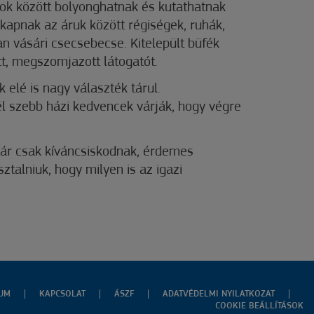
ok között bolyonghatnak és kutathatnak
 kapnak az áruk között régiségek, ruhák,
 vásári csecsebecse. Kitelepült büfék
t, megszomjazott látogatót.
k elé is nagy választék tárul.
l szebb házi kedvencek várják, hogy végre
kár csak kíváncsiskodnak, érdemes
ztalniuk, hogy milyen is az igazi
ZUM
KAPCSOLAT
ÁSZF
ADATVÉDELMI NYILATKOZAT
COOKIE BEÁLLÍTÁSOK