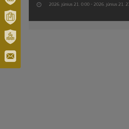
2026. június 21. 0:00 - 2026. június 21. 
VÁRUSONK
ÉS
TÉRSÉGÜNK
MÓRAHALOM
TURISZTIKA
SZT.
ERZSÉBET
GYÓGYFÜRDŐ
IRATKOZZON
FEL
HÍRLEVELÜNKRE