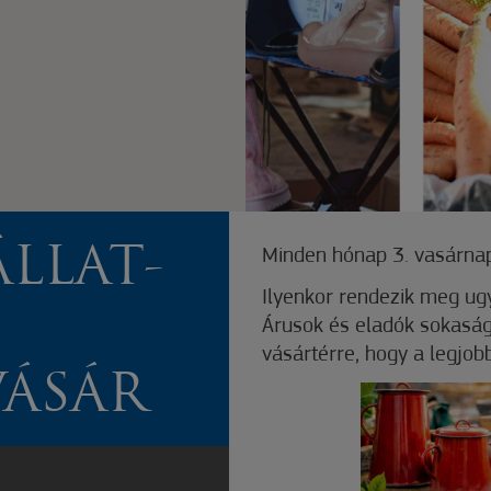
LLAT-
Minden hónap 3. vasárnap
Ilyenkor rendezik meg ugy
Árusok és eladók sokaság
vásártérre, hogy a legjobb
ÁSÁR