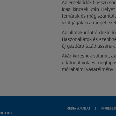
Az érdeklődők hosszú sor
igazi kincsek után. Helyet
fémáruk és még számtalan
szolgálják ki a megéhezet
Az állatok iránt érdeklődő
Haszonállatok és szebbné
új gazdára találhassanak.
Akár keresnek valamit, a
ellátogatniuk és megtapas
mórahalmi vásárélmény.
MÉDIA AJÁNLAT
IMPRESS
FIT KFT.