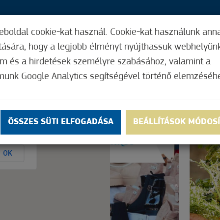
eboldal cookie-kat használ. Cookie-kat használunk ann
22,
ítására, hogy a legjobb élményt nyújthassuk webhelyün
ÍGY MŰKÖDIK
HASZNOS FUNKCIÓK
ELF
om és a hirdetések személyre szabásához, valamint a
munk Google Analytics segítségével történő elemzéséh
Nem értékelt
ÖSSZES SÜTI ELFOGADÁSA
BEÁLLÍTÁSOK MÓDOS
ly.
OK