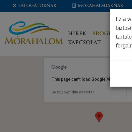
LÁTOGATÓKNAK
MÓRAHALMIAKNAK
Ez a w
biztos
HÍREK
PROGRAMOK
tartal
KAPCSOLAT
forgal
This page can't load Google Maps correct
Do you own this website?