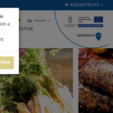
BEJELENTKEZÉS
ak
2°C
MAGYAR
kön a
OGADÓHELYEK
ez.
ÍTÁSA