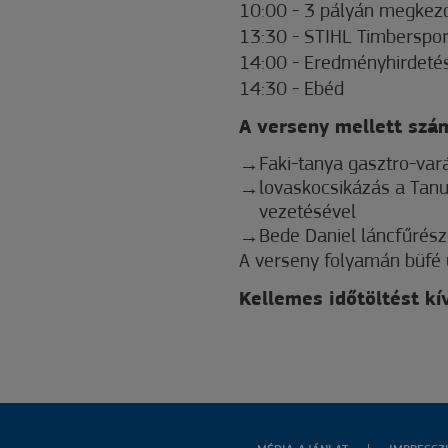
10:00 - 3 pályán megkez
13:30 - STIHL Timberspo
14:00 - Eredményhirdeté
14:30 - Ebéd
A verseny mellett szá
Faki-tanya gasztro-var
lovaskocsikázás a Tan
vezetésével
Bede Daniel láncfűrés
A verseny folyamán büfé
Kellemes időtöltést k