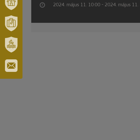
2024. május 11. 10:00 - 2024. május 11.
VÁRUSONK
ÉS
TÉRSÉGÜNK
MÓRAHALOM
TURISZTIKA
SZT.
ERZSÉBET
GYÓGYFÜRDŐ
IRATKOZZON
FEL
HÍRLEVELÜNKRE