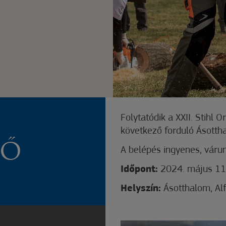
Folytatódik a XXII. Stihl
következő forduló Ásotth
LŐ
A belépés ingyenes, várun
Időpont:
2024. május 11
Helyszín:
Ásotthalom, Alf