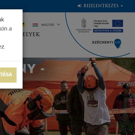
BEJELENTKEZÉS
ak
1°C
MAGYAR
kön a
OGADÓHELYEK
ez.
ÍTÁSA