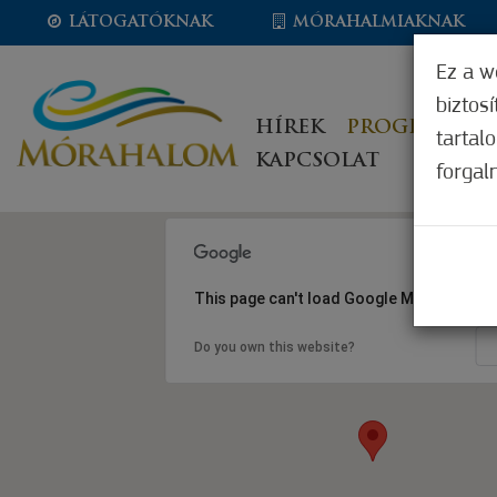
LÁTOGATÓKNAK
MÓRAHALMIAKNAK
Ez a w
biztos
HÍREK
PROGRAMOK
tartal
KAPCSOLAT
forgal
This page can't load Google Maps correct
Do you own this website?