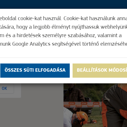
eboldal cookie-kat használ. Cookie-kat használunk ann
21,
ítására, hogy a legjobb élményt nyújthassuk webhelyün
ÍGY MŰKÖDIK
HASZNOS FUNKCIÓK
ELF
om és a hirdetések személyre szabásához, valamint a
munk Google Analytics segítségével történő elemzéséh
Nem értékelt
ÖSSZES SÜTI ELFOGADÁSA
BEÁLLÍTÁSOK MÓDOS
ly.
OK