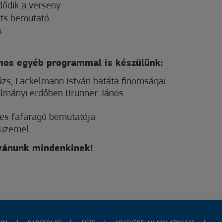
dődik a verseny
rts bemutató
s
mos egyéb programmal is készülünk:
ázs, Fackelmann István batáta finomságai
ulmányi erdőben Brunner János
zes fafaragó bemutatója
 üzemel.
ívánunk mindenkinek!