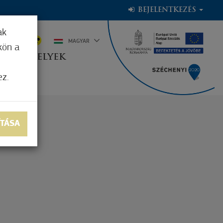
BEJELENTKEZÉS
ak
7°C
MAGYAR
kön a
OGADÓHELYEK
ez.
ÍTÁSA