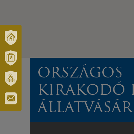
VÁRUSONK
ÉS
TÉRSÉGÜNK
MÓRAHALOM
ORSZÁGOS
TURISZTIKA
KIRAKODÓ 
SZT.
ERZSÉBET
GYÓGYFÜRDŐ
ÁLLATVÁSÁR
IRATKOZZON
FEL
HÍRLEVELÜNKRE