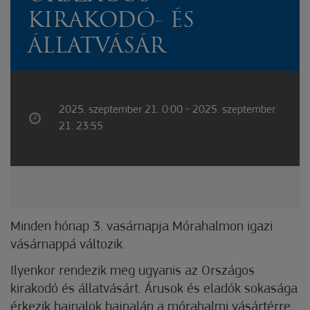
KIRAKODÓ- ÉS
ÁLLATVÁSÁR
2025. szeptember 21. 0:00 - 2025. szeptember
21. 23:55
Minden hónap 3. vasárnapja Mórahalmon igazi
vásárnappá változik.
Ilyenkor rendezik meg ugyanis az Országos
kirakodó és állatvásárt. Árusok és eladók sokasága
érkezik hajnalok hajnalán a mórahalmi vásártérre,