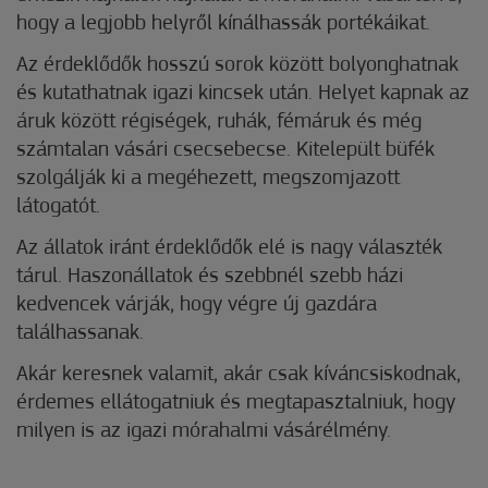
hogy a legjobb helyről kínálhassák portékáikat.
Az érdeklődők hosszú sorok között bolyonghatnak
és kutathatnak igazi kincsek után. Helyet kapnak az
áruk között régiségek, ruhák, fémáruk és még
számtalan vásári csecsebecse. Kitelepült büfék
szolgálják ki a megéhezett, megszomjazott
látogatót.
Az állatok iránt érdeklődők elé is nagy választék
tárul. Haszonállatok és szebbnél szebb házi
kedvencek várják, hogy végre új gazdára
találhassanak.
Akár keresnek valamit, akár csak kíváncsiskodnak,
érdemes ellátogatniuk és megtapasztalniuk, hogy
milyen is az igazi mórahalmi vásárélmény.