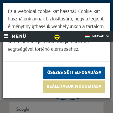
LÁTOGATÓKNAK
Ez a weboldal cookie-kat használ. Cookie-kat
MÓRAHALMIAKNAK
használunk annak biztosítására, hogy a legjobb
BEJELENTKEZÉS
élményt nyújthassuk webhelyünkön a tartalom
és a hirdetések személyre szabásához,
MENÜ
MAGYAR
valamint a forgalmunk Google Analytics
segítségével történő elemzéséhez.
32,2°C
ÖSSZES SÜTI ELFOGADÁSA
BEÁLLÍTÁSOK MÓDOSÍTÁSA