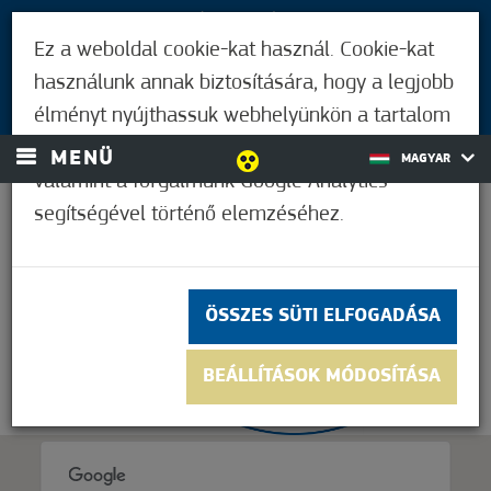
LÁTOGATÓKNAK
Ez a weboldal cookie-kat használ. Cookie-kat
MÓRAHALMIAKNAK
használunk annak biztosítására, hogy a legjobb
BEJELENTKEZÉS
élményt nyújthassuk webhelyünkön a tartalom
és a hirdetések személyre szabásához,
MENÜ
MAGYAR
valamint a forgalmunk Google Analytics
segítségével történő elemzéséhez.
27,8°C
ÖSSZES SÜTI ELFOGADÁSA
BEÁLLÍTÁSOK MÓDOSÍTÁSA