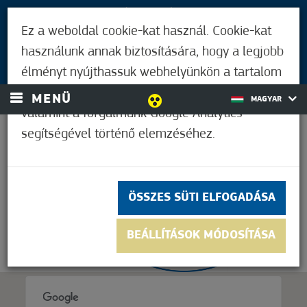
LÁTOGATÓKNAK
Ez a weboldal cookie-kat használ. Cookie-kat
MÓRAHALMIAKNAK
használunk annak biztosítására, hogy a legjobb
BEJELENTKEZÉS
élményt nyújthassuk webhelyünkön a tartalom
és a hirdetések személyre szabásához,
MENÜ
MAGYAR
valamint a forgalmunk Google Analytics
segítségével történő elemzéséhez.
33,9°C
ÖSSZES SÜTI ELFOGADÁSA
BEÁLLÍTÁSOK MÓDOSÍTÁSA