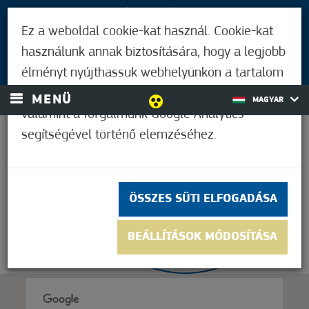
LÁTOGATÓKNAK
Ez a weboldal cookie-kat használ. Cookie-kat
MÓRAHALMIAKNAK
használunk annak biztosítására, hogy a legjobb
BEJELENTKEZÉS
élményt nyújthassuk webhelyünkön a tartalom
és a hirdetések személyre szabásához,
MENÜ
MAGYAR
valamint a forgalmunk Google Analytics
segítségével történő elemzéséhez.
26,2°C
ÖSSZES SÜTI ELFOGADÁSA
BEÁLLÍTÁSOK MÓDOSÍTÁSA