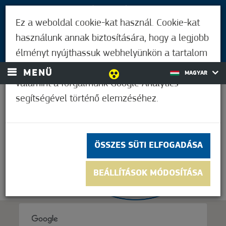
LÁTOGATÓKNAK
Ez a weboldal cookie-kat használ. Cookie-kat
MÓRAHALMIAKNAK
használunk annak biztosítására, hogy a legjobb
BEJELENTKEZÉS
élményt nyújthassuk webhelyünkön a tartalom
és a hirdetések személyre szabásához,
MENÜ
MAGYAR
valamint a forgalmunk Google Analytics
segítségével történő elemzéséhez.
25,6°C
ÖSSZES SÜTI ELFOGADÁSA
BEÁLLÍTÁSOK MÓDOSÍTÁSA