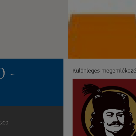
 -
Különleges megemlékezés 
16:00