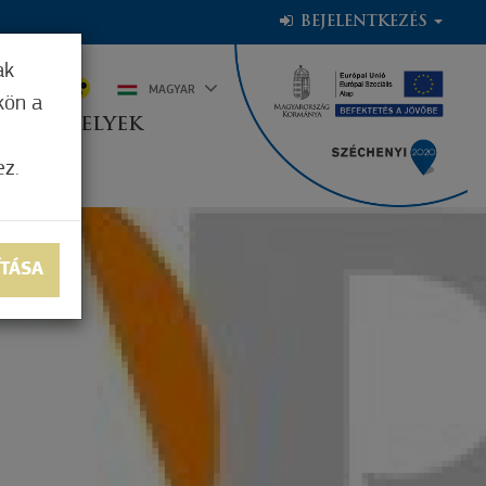
BEJELENTKEZÉS
ak
2°C
MAGYAR
kön a
OGADÓHELYEK
ez.
ÍTÁSA