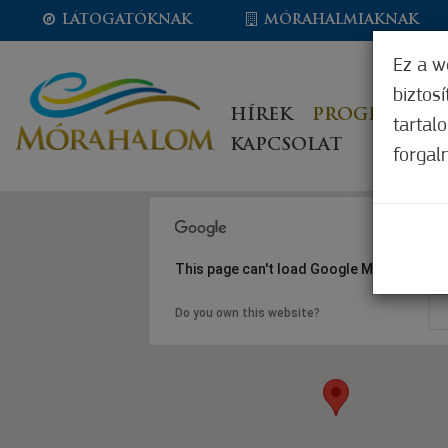
LÁTOGATÓKNAK
MÓRAHALMIAKNAK
Ez a w
biztos
HÍREK
PROGRAMOK
tartal
KAPCSOLAT
forgal
This page can't load Google Maps correct
Do you own this website?