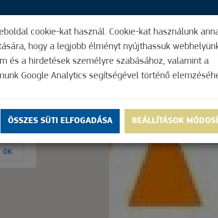
eboldal cookie-kat használ. Cookie-kat használunk ann
37,
ítására, hogy a legjobb élményt nyújthassuk webhelyün
ÍGY MŰKÖDIK
HASZNOS FUNKCIÓK
ELF
om és a hirdetések személyre szabásához, valamint a
munk Google Analytics segítségével történő elemzéséh
Nem értékelt
ÖSSZES SÜTI ELFOGADÁSA
BEÁLLÍTÁSOK MÓDOS
ly.
OK