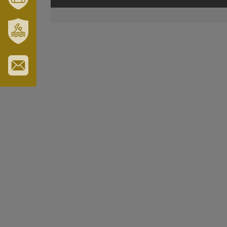
MÓRAHALOM
TURISZTIKA
SZT.
ERZSÉBET
GYÓGYFÜRDŐ
IRATKOZZON
FEL
HÍRLEVELÜNKRE