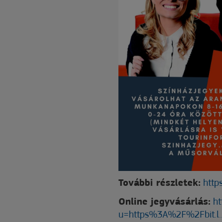
További részletek:
http
Online jegyvásárlás:
ht
u=https%3A%2F%2Fbit.l..