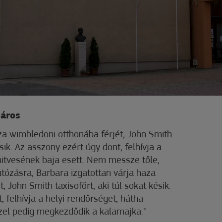
páros
za wimbledoni otthonába férjét, John Smith
ésik. Az asszony ezért úgy dönt, felhívja a
hitvesének baja esett. Nem messze tőle,
utózásra, Barbara izgatottan várja haza
, John Smith taxisofőrt, aki túl sokat késik.
 felhívja a helyi rendőrséget, hátha
zel pedig megkezdődik a kalamajka."