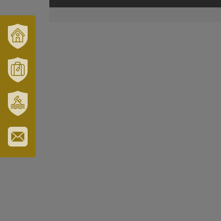
VÁRUSONK
ÉS
TÉRSÉGÜNK
MÓRAHALOM
TURISZTIKA
SZT.
ERZSÉBET
GYÓGYFÜRDŐ
IRATKOZZON
FEL
HÍRLEVELÜNKRE