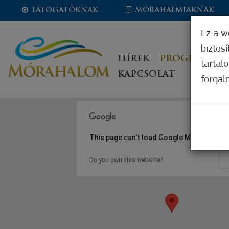
LÁTOGATÓKNAK
MÓRAHALMIAKNAK
Ez a w
biztos
HÍREK
PROGRAMOK
tartal
KAPCSOLAT
forgal
This page can't load Google Maps correct
Do you own this website?