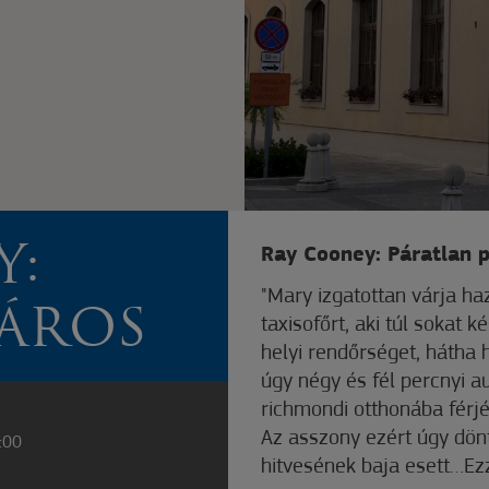
Y:
Ray Cooney: Páratlan 
"Mary izgatottan várja ha
PÁROS
taxisofőrt, aki túl sokat k
helyi rendőrséget, hátha 
úgy négy és fél percnyi a
richmondi otthonába férjét
Az asszony ezért úgy dönt,
1:00
hitvesének baja esett…Ez