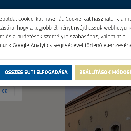
eboldal cookie-kat használ. Cookie-kat használunk ann
25,
ítására, hogy a legjobb élményt nyújthassuk webhelyün
ÍGY MŰKÖDIK
HASZNOS FUNKCIÓK
ELF
om és a hirdetések személyre szabásához, valamint a
munk Google Analytics segítségével történő elemzéséh
Nem értékelt
ÖSSZES SÜTI ELFOGADÁSA
BEÁLLÍTÁSOK MÓDOS
ly.
OK