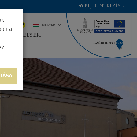
BEJELENTKEZÉS
ak
6°C
MAGYAR
kön a
OGADÓHELYEK
ez.
ÍTÁSA