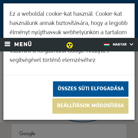
LÁTOGATÓKNAK
Ez a weboldal cookie-kat használ. Cookie-kat
MÓRAHALMIAKNAK
használunk annak biztosítására, hogy a legjobb
BEJELENTKEZÉS
élményt nyújthassuk webhelyünkön a tartalom
és a hirdetések személyre szabásához,
MENÜ
MAGYAR
valamint a forgalmunk Google Analytics
segítségével történő elemzéséhez.
36,1°C
ÖSSZES SÜTI ELFOGADÁSA
BEÁLLÍTÁSOK MÓDOSÍTÁSA