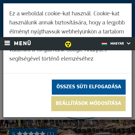
LÁTOGATÓKNAK
Ez a weboldal cookie-kat használ. Cookie-kat
MÓRAHALMIAKNAK
használunk annak biztosítására, hogy a legjobb
BEJELENTKEZÉS
élményt nyújthassuk webhelyünkön a tartalom
és a hirdetések személyre szabásához,
MENÜ
MAGYAR
valamint a forgalmunk Google Analytics
segítségével történő elemzéséhez.
33,9°C
ÖSSZES SÜTI ELFOGADÁSA
BEÁLLÍTÁSOK MÓDOSÍTÁSA
5
(1)