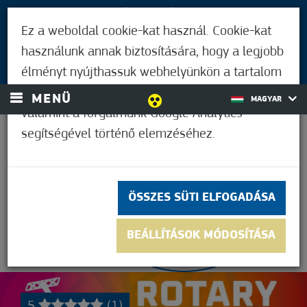
LÁTOGATÓKNAK
Ez a weboldal cookie-kat használ. Cookie-kat
MÓRAHALMIAKNAK
használunk annak biztosítására, hogy a legjobb
BEJELENTKEZÉS
élményt nyújthassuk webhelyünkön a tartalom
és a hirdetések személyre szabásához,
MENÜ
MAGYAR
valamint a forgalmunk Google Analytics
segítségével történő elemzéséhez.
21,1°C
ÖSSZES SÜTI ELFOGADÁSA
BEÁLLÍTÁSOK MÓDOSÍTÁSA
5
(1)